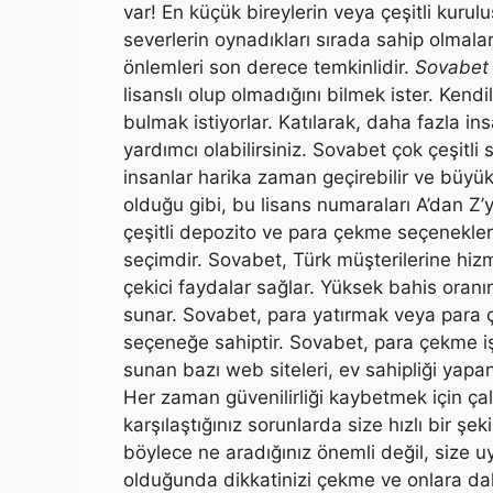
var! En küçük bireylerin veya çeşitli kurulu
severlerin oynadıkları sırada sahip olmala
önlemleri son derece temkinlidir.
Sovabet i
lisanslı olup olmadığını bilmek ister. Kend
bulmak istiyorlar. Katılarak, daha fazla i
yardımcı olabilirsiniz. Sovabet çok çeşitl
insanlar harika zaman geçirebilir ve büyük
olduğu gibi, bu lisans numaraları A’dan Z’y
çeşitli depozito ve para çekme seçenekler
seçimdir. Sovabet, Türk müşterilerine hizmet
çekici faydalar sağlar. Yüksek bahis oranın
sunar. Sovabet, para yatırmak veya para ç
seçeneğe sahiptir. Sovabet, para çekme işl
sunan bazı web siteleri, ev sahipliği yapa
Her zaman güvenilirliği kaybetmek için çalı
karşılaştığınız sorunlarda size hızlı bir şek
böylece ne aradığınız önemli değil, size uy
olduğunda dikkatinizi çekme ve onlara dah