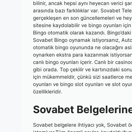
bilinir, ancak hepsi aynı heyecan verici ş
arasında bazı farklılıklar var. Sovabet T
gerçekleşen en son güncellemeleri ve hey
sitesine kaydolabilir ve bingo oyunları içi
Bingo otomatik olarak kazandı. Bingo’daki 
Sovabet Bingo oynamak istiyorsanız, Auto B
otomatik bingo oyununda ne olacağını asl
oynarken ekstra para kazanmak istiyorsanı
canlı bingo oyunları içerir. Canlı bir casi
gibi orada. Top çekilir ve kartınızdaki s
için mükemmeldir, çünkü sizi saatlerce meş
oyunları ve bingo slot oyunları ve slot oyun
özellikleridir.
Sovabet Belgelerine
Sovabet belgelere ihtiyacı yok, Sovabet 