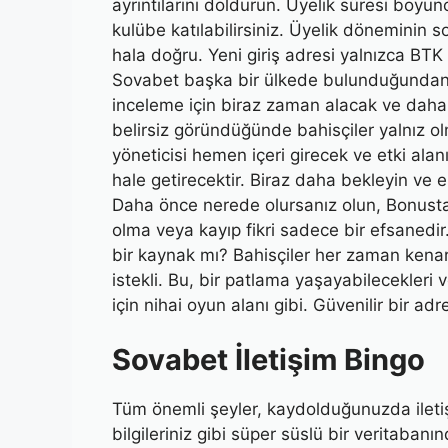
ayrıntılarını doldurun. Üyelik süresi boyu
kulübe katılabilirsiniz. Üyelik döneminin s
hala doğru. Yeni giriş adresi yalnızca BTK 
Sovabet başka bir ülkede bulunduğundan,
inceleme için biraz zaman alacak ve daha
belirsiz göründüğünde bahisçiler yalnız olma
yöneticisi hemen içeri girecek ve etki ala
hale getirecektir. Biraz daha bekleyin ve e
Daha önce nerede olursanız olun, Bonus
olma veya kayıp fikri sadece bir efsanedir.
bir kaynak mı? Bahisçiler her zaman kena
istekli. Bu, bir patlama yaşayabilecekleri 
için nihai oyun alanı gibi. Güvenilir bir a
Sovabet İletişim Bingo
Tüm önemli şeyler, kaydolduğunuzda iletişi
bilgileriniz gibi süper süslü bir veritaban