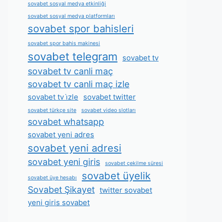
sovabet sosyal medya etkinliği
sovabet sosyal medya platformları
sovabet spor bahisleri
sovabet spor bahis makinesi
sovabet telegram
sovabet tv
sovabet tv canli maç
sovabet tv canli maç izle
sovabet tv i̇zle
sovabet twitter
sovabet türkçe site
sovabet video slotları
sovabet whatsapp
sovabet yeni adres
sovabet yeni adresi
sovabet yeni giris
sovabet çekilme süresi
sovabet üyelik
sovabet üye hesabı
Sovabet Şikayet
twitter sovabet
yeni giris sovabet