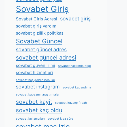
Sovabet Giriş
sovabet girişi
Sovabet Giriş Adresi
sovabet giriş yardımı
sovabet gizlilik politikası
Sovabet Güncel
sovabet güncel adres
sovabet güncel adresi
sovabet güvenlir mi
sovabet hakkında bilgi
sovabet hizmetleri
sovabet hoş geldin bonusu
sovabet instagram
sovabet kapandı mı
sovabet kapsamlı araştırmalar
sovabet kayit
sovabet kazanç fırsatı
sovabet kaç oldu
sovabet kullanıcıları
sovabet kısa süre
sovabet maç izle