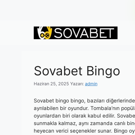
İçeriğe
atla
Sovabet Bingo
Haziran 25, 2025
Yazarı:
admin
Sovabet bingo bingo, bazıları diğerlerinden
ayrılabilen bir oyundur. Tombala’nın popü
oyunlardan biri olarak kabul edilir. Sovab
sunmakla kalmaz, aynı zamanda canlı bingo
heyecan verici seçenekler sunar. Bingo oyun