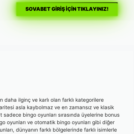
SOVABET GİRİŞ İÇİN TIKLAYINIZ!
 daha ilginç ve karlı olan farklı kategorilere
laritesi asla kaybolmaz ve en zamansız ve klasik
et sadece bingo oyunları sırasında üyelerine bonus
 oyunları ve otomatik bingo oyunları gibi diğer
ları, dünyanın farklı bölgelerinde farklı isimlerle