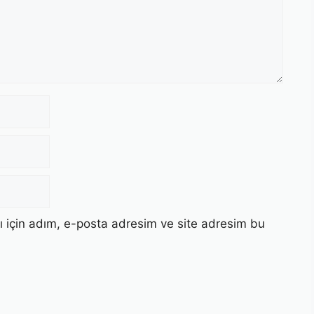
 için adım, e-posta adresim ve site adresim bu