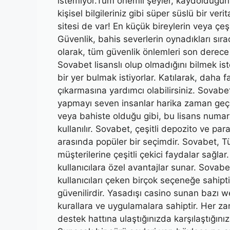
istemiyor.Tüm önemli şeyler, kaydolduğunu
kişisel bilgileriniz gibi süper süslü bir v
sitesi de var! En küçük bireylerin veya çeşi
Güvenlik, bahis severlerin oynadıkları sır
olarak, tüm güvenlik önlemleri son derece 
Sovabet lisanslı olup olmadığını bilmek is
bir yer bulmak istiyorlar. Katılarak, daha 
çıkarmasına yardımcı olabilirsiniz. Sovabet
yapmayı seven insanlar harika zaman geçire
veya bahiste olduğu gibi, bu lisans numara
kullanılır. Sovabet, çeşitli depozito ve p
arasında popüler bir seçimdir. Sovabet, Tür
müşterilerine çeşitli çekici faydalar sağla
kullanıcılara özel avantajlar sunar. Sovab
kullanıcıları çeken birçok seçeneğe sahipt
güvenilirdir. Yasadışı casino sunan bazı we
kurallara ve uygulamalara sahiptir. Her zam
destek hattına ulaştığınızda karşılaştığınız