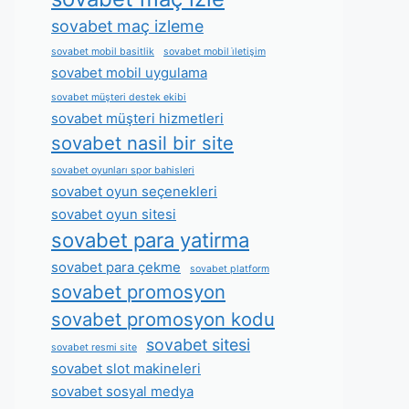
sovabet maç izleme
sovabet mobil basitlik
sovabet mobil i̇letişim
sovabet mobil uygulama
sovabet müşteri destek ekibi
sovabet müşteri hizmetleri
sovabet nasil bir site
sovabet oyunları spor bahisleri
sovabet oyun seçenekleri
sovabet oyun sitesi
sovabet para yatirma
sovabet para çekme
sovabet platform
sovabet promosyon
sovabet promosyon kodu
sovabet sitesi
sovabet resmi site
sovabet slot makineleri
sovabet sosyal medya