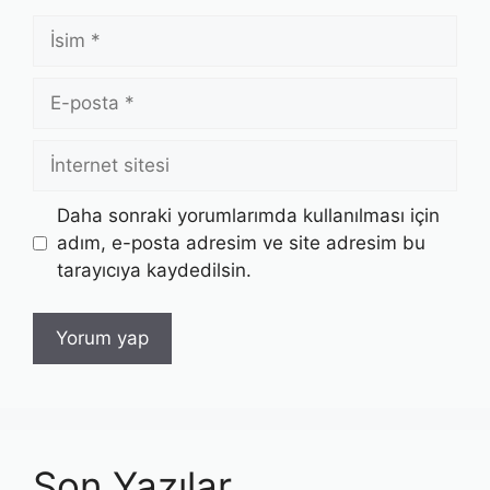
İsim
E-
posta
İnternet
sitesi
Daha sonraki yorumlarımda kullanılması için
adım, e-posta adresim ve site adresim bu
tarayıcıya kaydedilsin.
Son Yazılar