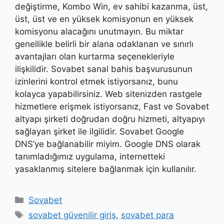
değiştirme, Kombo Win, ev sahibi kazanma, üst,
üst, üst ve en yüksek komisyonun en yüksek
komisyonu alacağını unutmayın. Bu miktar
genellikle belirli bir alana odaklanan ve sınırlı
avantajları olan kurtarma seçenekleriyle
ilişkilidir. Sovabet sanal bahis başvurusunun
izinlerini kontrol etmek istiyorsanız, bunu
kolayca yapabilirsiniz. Web sitenizden rastgele
hizmetlere erişmek istiyorsanız, Fast ve Sovabet
altyapı şirketi doğrudan doğru hizmeti, altyapıyı
sağlayan şirket ile ilgilidir. Sovabet Google
DNS’ye bağlanabilir miyim. Google DNS olarak
tanımladığımız uygulama, internetteki
yasaklanmış sitelere bağlanmak için kullanılır.
Kategoriler
Sovabet
Etiketler
sovabet güvenilir giriş
,
sovabet para