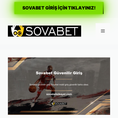
SOVABET GİRİŞ İÇİN TIKLAYINIZ!
İçeriğe
atla
Menü