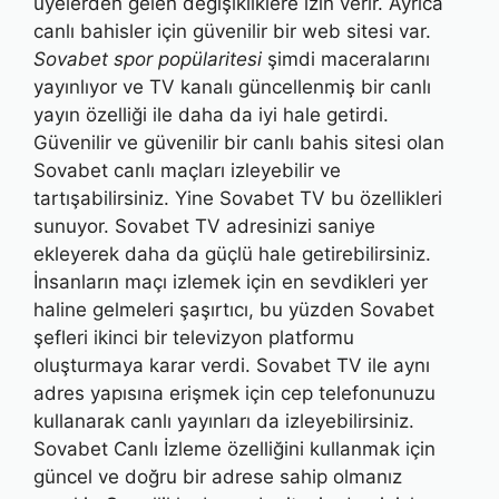
üyelerden gelen değişikliklere izin verir. Ayrıca
canlı bahisler için güvenilir bir web sitesi var.
Sovabet spor popülaritesi
şimdi maceralarını
yayınlıyor ve TV kanalı güncellenmiş bir canlı
yayın özelliği ile daha da iyi hale getirdi.
Güvenilir ve güvenilir bir canlı bahis sitesi olan
Sovabet canlı maçları izleyebilir ve
tartışabilirsiniz. Yine Sovabet TV bu özellikleri
sunuyor. Sovabet TV adresinizi saniye
ekleyerek daha da güçlü hale getirebilirsiniz.
İnsanların maçı izlemek için en sevdikleri yer
haline gelmeleri şaşırtıcı, bu yüzden Sovabet
şefleri ikinci bir televizyon platformu
oluşturmaya karar verdi. Sovabet TV ile aynı
adres yapısına erişmek için cep telefonunuzu
kullanarak canlı yayınları da izleyebilirsiniz.
Sovabet Canlı İzleme özelliğini kullanmak için
güncel ve doğru bir adrese sahip olmanız