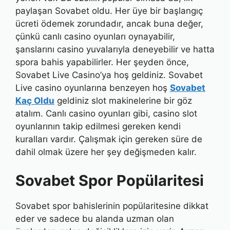
paylaşan Sovabet oldu. Her üye bir başlangıç
ücreti ödemek zorundadır, ancak buna değer,
çünkü canlı casino oyunları oynayabilir,
şanslarını casino yuvalarıyla deneyebilir ve hatta
spora bahis yapabilirler. Her şeyden önce,
Sovabet Live Casino’ya hoş geldiniz. Sovabet
Live casino oyunlarına benzeyen hoş
Sovabet
Kaç Oldu
geldiniz slot makinelerine bir göz
atalım. Canlı casino oyunları gibi, casino slot
oyunlarının takip edilmesi gereken kendi
kuralları vardır. Çalışmak için gereken süre de
dahil olmak üzere her şey değişmeden kalır.
Sovabet Spor Popülaritesi
Sovabet spor bahislerinin popülaritesine dikkat
eder ve sadece bu alanda uzman olan