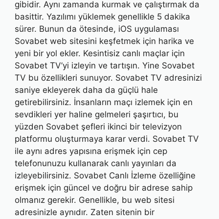
gibidir. Aynı zamanda kurmak ve çalıştırmak da
basittir. Yazılımı yüklemek genellikle 5 dakika
sürer. Bunun da ötesinde, iOS uygulaması
Sovabet web sitesini keşfetmek için harika ve
yeni bir yol ekler. Kesintisiz canlı maçlar için
Sovabet TV’yi izleyin ve tartışın. Yine Sovabet
TV bu özellikleri sunuyor. Sovabet TV adresinizi
saniye ekleyerek daha da güçlü hale
getirebilirsiniz. İnsanların maçı izlemek için en
sevdikleri yer haline gelmeleri şaşırtıcı, bu
yüzden Sovabet şefleri ikinci bir televizyon
platformu oluşturmaya karar verdi. Sovabet TV
ile aynı adres yapısına erişmek için cep
telefonunuzu kullanarak canlı yayınları da
izleyebilirsiniz. Sovabet Canlı İzleme özelliğine
erişmek için güncel ve doğru bir adrese sahip
olmanız gerekir. Genellikle, bu web sitesi
adresinizle aynıdır. Zaten sitenin bir