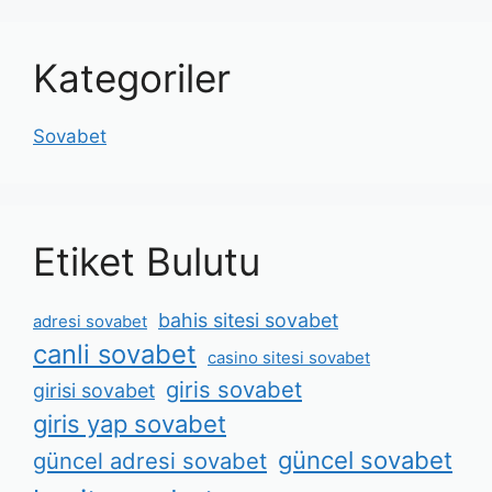
Kategoriler
Sovabet
Etiket Bulutu
bahis sitesi sovabet
adresi sovabet
canli sovabet
casino sitesi sovabet
giris sovabet
girisi sovabet
giris yap sovabet
güncel sovabet
güncel adresi sovabet