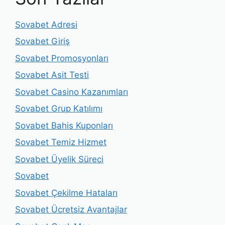
Sovabet Adresi
Sovabet Giriş
Sovabet Promosyonları
Sovabet Asit Testi
Sovabet Casino Kazanımları
Sovabet Grup Katılımı
Sovabet Bahis Kuponları
Sovabet Temiz Hizmet
Sovabet Üyelik Süreci
Sovabet
Sovabet Çekilme Hataları
Sovabet Ücretsiz Avantajlar