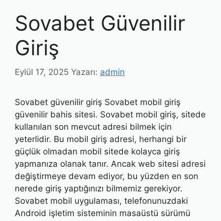
Sovabet Güvenilir
Giriş
Eylül 17, 2025
Yazarı:
admin
Sovabet güvenilir giriş Sovabet mobil giriş
güvenilir bahis sitesi. Sovabet mobil giriş, sitede
kullanılan son mevcut adresi bilmek için
yeterlidir. Bu mobil giriş adresi, herhangi bir
güçlük olmadan mobil sitede kolayca giriş
yapmanıza olanak tanır. Ancak web sitesi adresi
değiştirmeye devam ediyor, bu yüzden en son
nerede giriş yaptığınızı bilmemiz gerekiyor.
Sovabet mobil uygulaması, telefonunuzdaki
Android işletim sisteminin masaüstü sürümü