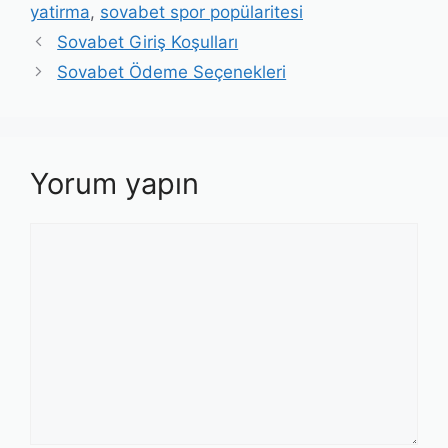
yatirma
,
sovabet spor popülaritesi
Sovabet Giriş Koşulları
Sovabet Ödeme Seçenekleri
Yorum yapın
Yorum