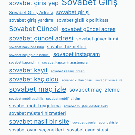
Sovabet Giriş
sovabet giris yap
sovabet girişi
Sovabet Giriş Adresi
sovabet giriş yardımı
sovabet gizlilik politikası
Sovabet Güncel
sovabet güncel adres
sovabet güncel adresi
sovabet güvenlir mi
sovabet hizmetleri
sovabet hakkında bilgi
sovabet instagram
sovabet hoş geldin bonusu
sovabet kapandı mı
sovabet kapsamlı araştırmalar
sovabet kayit
sovabet kazanç fırsatı
sovabet kaç oldu
sovabet kullanıcıları
sovabet kısa süre
sovabet maç izle
sovabet maç izleme
sovabet mobil basitlik
sovabet mobil i̇letişim
sovabet mobil uygulama
sovabet müşteri destek ekibi
sovabet müşteri hizmetleri
sovabet nasil bir site
sovabet oyunları spor bahisleri
sovabet oyun seçenekleri
sovabet oyun sitesi