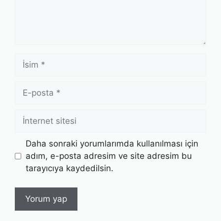
İsim
E-
posta
İnternet
sitesi
Daha sonraki yorumlarımda kullanılması için
adım, e-posta adresim ve site adresim bu
tarayıcıya kaydedilsin.