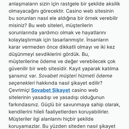
anlaşmaların sizin için rastgele bir şekilde aksilik
olmayacağını görecektir. Casino web sitesinin
bu sorunları nasıl ele aldığına bir örnek verebilir
misiniz? Bu web siteleri, müşterilerin
sorunlarında yardımcı olmak ve hayatlarını
kolaylaştırmak için tasarlanmıştır. İnsanların
karar vermeden önce dikkatli olmayı ve iki kez
düşünmeyi sevdiklerini gördük. Bu,
müşterilerine ödeme ve değer verebilecek çok
güvenilir bir web sitesidir. Kayıt yaparak katılma
şansınız var.
Sovabet müşteri hizmeti ödeme
seçenekleri
hakkında nasıl şikayet edilir?
Çevrimiçi
Sovabet Şikayet
casino web
sitelerinin yasadışı ve yasadışı olduğunun
farkındasınız. Güçlü bir savunmaya sahip olarak,
kendilerini hileli faaliyetlerden koruyabilirler.
Müşteriler ilgi alanlarını hiçbir şekilde
koruyamazlar. Bu yüzden siteden nasıl şikayet