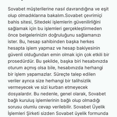
Sovabet müşterilerine nasıl davrandığına ve eşit
olup olmadıklarına bakalım.Sovabet çevrimiçi
bahis sitesi, Sitedeki işlemlerin güvenilirliğini
sağlamak için bu işlemleri gerçekleştirmeden
önce belgelerinizin doğruluğunu sağlamanızı
ister. Bu, hesap sahibinden başka herkes
hesapta işlem yapmaz ve hesap bakiyesinin
güvenli olduğundan emin olmak için çok etkili bir
prosedürdür. Bu şekilde, başka biri hesabınızda
oturum açmış olsa bile, hesabınızda herhangi
bir işlem yapamazlar. Süreçte talep edilen
veriler ayrıca size herhangi bir talihsizlik
vermeyecek ve sizi kurban etmeyecek
dosyalardır. Bu nedenle, genel olarak, Sovabet
bağlı kuruluş işlemlerinin bağlı olup olmadığı
sorusu olumlu cevap verilebilir. Sovabet Üyelik
İşlemleri Şirketi sizden Sovabet üyelik formunda