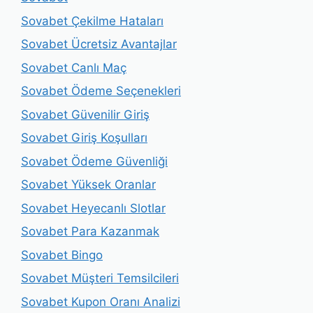
Sovabet Çekilme Hataları
Sovabet Ücretsiz Avantajlar
Sovabet Canlı Maç
Sovabet Ödeme Seçenekleri
Sovabet Güvenilir Giriş
Sovabet Giriş Koşulları
Sovabet Ödeme Güvenliği
Sovabet Yüksek Oranlar
Sovabet Heyecanlı Slotlar
Sovabet Para Kazanmak
Sovabet Bingo
Sovabet Müşteri Temsilcileri
Sovabet Kupon Oranı Analizi