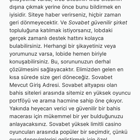
dışına çıkmak yerine önce bunu bildirmek en
iyisidir. Siteye haber verirseniz, hiçbir zaman
geri dönmeyecektir. Ve
Sovabet güvenilir şirket
topluluğuna katılmak istiyorsanız, lobdaki
gerçek zamanlı destek hattını kolayca
bulabilirsiniz. Herhangi bir şikayetiniz veya
yorumunuz varsa, lobide hemen biriyle
konuşabilirsiniz. Bu, sorununuzun derhal
çözülmesini sağlayacaktır. Elimizden gelen en
kısa sürede size geri döneceğiz. Sovabet
Mevcut Giriş Adresi. Sovabet altyapısı olan
bahis siteleri arasında sitemiz en yüksek oyuncu
portföyü ve arama hacmine sahip öne çıkıyor.
Yakında heyecan verici ve güvenilir bir bahis
macerası için mükemmel bir yer bulduğunuzu
anlayacaksınız. Sovabet yüksek limitli casino
oyuncuları arasında popüler bir seçimdir, çünkü
oyun deneyimlerini geliştirmek için özel