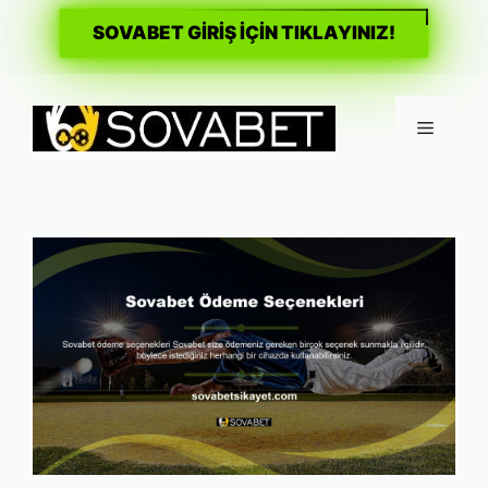
SOVABET GİRİŞ İÇİN TIKLAYINIZ!
İçeriğe
atla
Menü