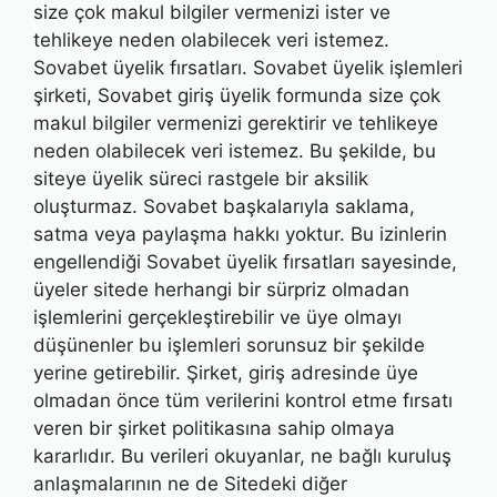
size çok makul bilgiler vermenizi ister ve
tehlikeye neden olabilecek veri istemez.
Sovabet üyelik fırsatları. Sovabet üyelik işlemleri
şirketi, Sovabet giriş üyelik formunda size çok
makul bilgiler vermenizi gerektirir ve tehlikeye
neden olabilecek veri istemez. Bu şekilde, bu
siteye üyelik süreci rastgele bir aksilik
oluşturmaz. Sovabet başkalarıyla saklama,
satma veya paylaşma hakkı yoktur. Bu izinlerin
engellendiği Sovabet üyelik fırsatları sayesinde,
üyeler sitede herhangi bir sürpriz olmadan
işlemlerini gerçekleştirebilir ve üye olmayı
düşünenler bu işlemleri sorunsuz bir şekilde
yerine getirebilir. Şirket, giriş adresinde üye
olmadan önce tüm verilerini kontrol etme fırsatı
veren bir şirket politikasına sahip olmaya
kararlıdır. Bu verileri okuyanlar, ne bağlı kuruluş
anlaşmalarının ne de Sitedeki diğer