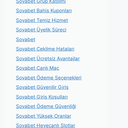
Sovabet Grup Katılımı
Sovabet Bahis Kuponları
Sovabet Temiz Hizmet
Sovabet Üyelik Süreci
Sovabet
Sovabet Çekilme Hataları
Sovabet Ücretsiz Avantajlar
Sovabet Canlı Maç
Sovabet Ödeme Seçenekleri
Sovabet Güvenilir Giriş
Sovabet Giriş Koşulları
Sovabet Ödeme Güvenliği
Sovabet Yüksek Oranlar
Sovabet Heyecanlı Slotlar