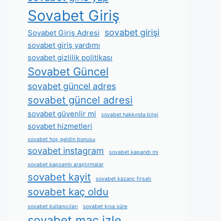
Sovabet Giriş
sovabet girişi
Sovabet Giriş Adresi
sovabet giriş yardımı
sovabet gizlilik politikası
Sovabet Güncel
sovabet güncel adres
sovabet güncel adresi
sovabet güvenlir mi
sovabet hakkında bilgi
sovabet hizmetleri
sovabet hoş geldin bonusu
sovabet instagram
sovabet kapandı mı
sovabet kapsamlı araştırmalar
sovabet kayit
sovabet kazanç fırsatı
sovabet kaç oldu
sovabet kullanıcıları
sovabet kısa süre
sovabet maç izle