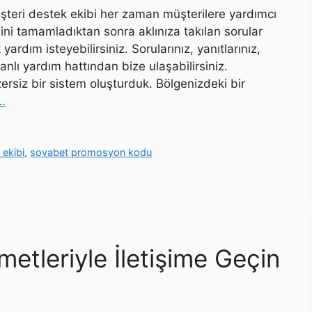
teri destek ekibi her zaman müşterilere yardımcı
ni tamamladıktan sonra aklınıza takılan sorular
yardım isteyebilirsiniz. Sorularınız, yanıtlarınız,
canlı yardım hattından bize ulaşabilirsiniz.
zersiz bir sistem oluşturduk. Bölgenizdeki bir
…
 ekibi
,
sovabet promosyon kodu
etleriyle İletişime Geçin