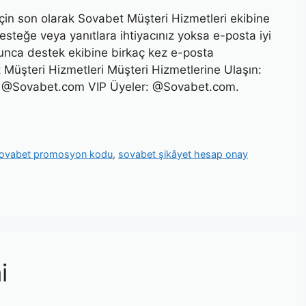
eçin son olarak Sovabet Müşteri Hizmetleri ekibine
esteğe veya yanıtlara ihtiyacınız yoksa e-posta iyi
yunca destek ekibine birkaç kez e-posta
 Müşteri Hizmetleri Müşteri Hizmetlerine Ulaşın:
i: @Sovabet.com VIP Üyeler: @Sovabet.com.
ovabet promosyon kodu
,
sovabet şikâyet hesap onay
i