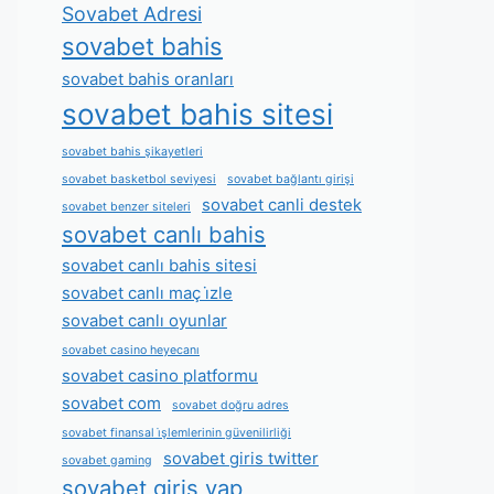
Sovabet Adresi
sovabet bahis
sovabet bahis oranları
sovabet bahis sitesi
sovabet bahis şikayetleri
sovabet basketbol seviyesi
sovabet bağlantı girişi
sovabet canli destek
sovabet benzer siteleri
sovabet canlı bahis
sovabet canlı bahis sitesi
sovabet canlı maç i̇zle
sovabet canlı oyunlar
sovabet casino heyecanı
sovabet casino platformu
sovabet com
sovabet doğru adres
sovabet finansal i̇şlemlerinin güvenilirliği
sovabet giris twitter
sovabet gaming
sovabet giris yap