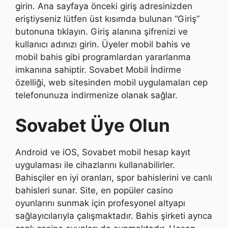
girin. Ana sayfaya önceki giriş adresinizden
eriştiyseniz lütfen üst kısımda bulunan “Giriş”
butonuna tıklayın. Giriş alanına şifrenizi ve
kullanıcı adınızı girin. Üyeler mobil bahis ve
mobil bahis gibi programlardan yararlanma
imkanına sahiptir. Sovabet Mobil İndirme
özelliği, web sitesinden mobil uygulamaları cep
telefonunuza indirmenize olanak sağlar.
Sovabet Üye Olun
Android ve iOS, Sovabet mobil hesap kayıt
uygulaması ile cihazlarını kullanabilirler.
Bahisçiler en iyi oranları, spor bahislerini ve canlı
bahisleri sunar. Site, en popüler casino
oyunlarını sunmak için profesyonel altyapı
sağlayıcılarıyla çalışmaktadır. Bahis şirketi ayrıca