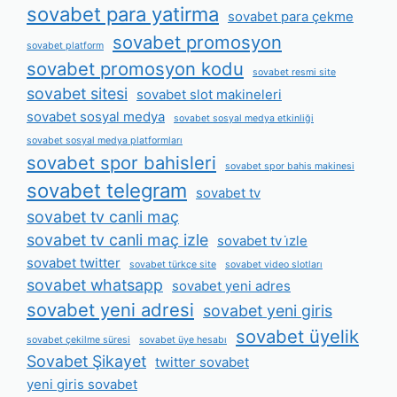
sovabet para yatirma
sovabet para çekme
sovabet promosyon
sovabet platform
sovabet promosyon kodu
sovabet resmi site
sovabet sitesi
sovabet slot makineleri
sovabet sosyal medya
sovabet sosyal medya etkinliği
sovabet sosyal medya platformları
sovabet spor bahisleri
sovabet spor bahis makinesi
sovabet telegram
sovabet tv
sovabet tv canli maç
sovabet tv canli maç izle
sovabet tv i̇zle
sovabet twitter
sovabet türkçe site
sovabet video slotları
sovabet whatsapp
sovabet yeni adres
sovabet yeni adresi
sovabet yeni giris
sovabet üyelik
sovabet çekilme süresi
sovabet üye hesabı
Sovabet Şikayet
twitter sovabet
yeni giris sovabet