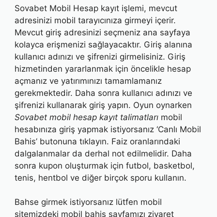
Sovabet Mobil Hesap kayıt işlemi, mevcut
adresinizi mobil tarayıcınıza girmeyi içerir.
Mevcut giriş adresinizi seçmeniz ana sayfaya
kolayca erişmenizi sağlayacaktır. Giriş alanına
kullanıcı adınızı ve şifrenizi girmelisiniz. Giriş
hizmetinden yararlanmak için öncelikle hesap
açmanız ve yatırımınızı tamamlamanız
gerekmektedir. Daha sonra kullanıcı adınızı ve
şifrenizi kullanarak giriş yapın. Oyun oynarken
Sovabet mobil hesap kayıt talimatları
mobil
hesabınıza giriş yapmak istiyorsanız ‘Canlı Mobil
Bahis’ butonuna tıklayın. Faiz oranlarındaki
dalgalanmalar da derhal not edilmelidir. Daha
sonra kupon oluşturmak için futbol, ​​basketbol, ​​
tenis, hentbol ve diğer birçok sporu kullanın.
Bahse girmek istiyorsanız lütfen mobil
sitemizdeki mobil bahis sayfamızı ziyaret