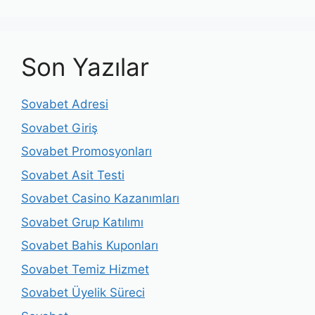
Son Yazılar
Sovabet Adresi
Sovabet Giriş
Sovabet Promosyonları
Sovabet Asit Testi
Sovabet Casino Kazanımları
Sovabet Grup Katılımı
Sovabet Bahis Kuponları
Sovabet Temiz Hizmet
Sovabet Üyelik Süreci