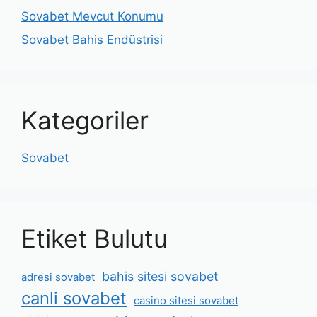
Sovabet Mevcut Konumu
Sovabet Bahis Endüstrisi
Kategoriler
Sovabet
Etiket Bulutu
bahis sitesi sovabet
adresi sovabet
canli sovabet
casino sitesi sovabet