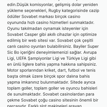
edin.Düşük komisyonlar, gelişmiş dolar yeniden
yükleme seçenekleri, Rugby kategorisinde cazip
ödüller Sovabet markası birçok casino
oyununda hızlı casino hizmetleri sunmaktadır.
Oyunu takılmadan oynamak isteyenler için
Sovabet Casper gibi akıllı cihazlar için optimize
edilmiş bir web sitesi var. Sovabet çok çeşitli
canlı casino oyunları bulabilirsiniz. Bayiler Super
Sic Bo içeriğini deneyimlemenizi sağlar. Avrupa
Ligi, UEFA Şampiyonlar Ligi ve Türkiye Ligi gibi
en ünlü liglere bahis yapma hakkına sahipsiniz.
Motor sporlarından kriket, dart, futbol ve tenis
başta olmak üzere birçok spor dalına bahis
yapma imkanınız bulunmaktadır. Sitede ayrıca
toplam goller, toplam goller ve oyuncu bahisleri
de sunulmaktadır. Sovabet casinolardan para
çekme Sovabet çoğu casino sitesinin önemli bir
parçasıdır. Farklı slot makineleri arayan