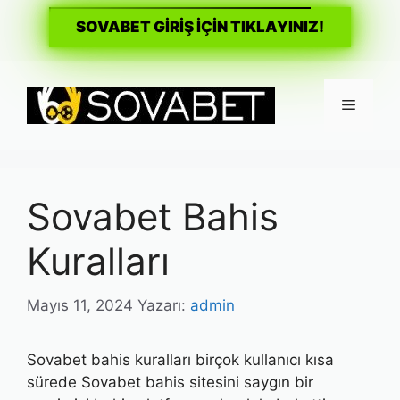
SOVABET GİRİŞ İÇİN TIKLAYINIZ!
İçeriğe
atla
Menü
Sovabet Bahis
Kuralları
Mayıs 11, 2024
Yazarı:
admin
Sovabet bahis kuralları birçok kullanıcı kısa
sürede Sovabet bahis sitesini saygın bir