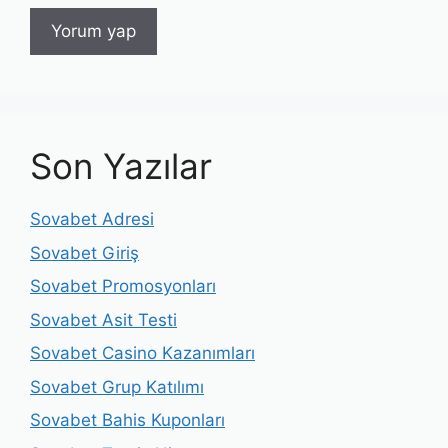
Son Yazılar
Sovabet Adresi
Sovabet Giriş
Sovabet Promosyonları
Sovabet Asit Testi
Sovabet Casino Kazanımları
Sovabet Grup Katılımı
Sovabet Bahis Kuponları