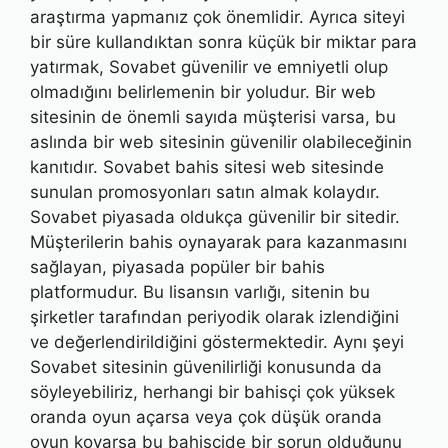
araştırma yapmanız çok önemlidir. Ayrıca siteyi
bir süre kullandıktan sonra küçük bir miktar para
yatırmak, Sovabet güvenilir ve emniyetli olup
olmadığını belirlemenin bir yoludur. Bir web
sitesinin de önemli sayıda müşterisi varsa, bu
aslında bir web sitesinin güvenilir olabileceğinin
kanıtıdır. Sovabet bahis sitesi web sitesinde
sunulan promosyonları satın almak kolaydır.
Sovabet piyasada oldukça güvenilir bir sitedir.
Müşterilerin bahis oynayarak para kazanmasını
sağlayan, piyasada popüler bir bahis
platformudur. Bu lisansın varlığı, sitenin bu
şirketler tarafından periyodik olarak izlendiğini
ve değerlendirildiğini göstermektedir. Aynı şeyi
Sovabet sitesinin güvenilirliği konusunda da
söyleyebiliriz, herhangi bir bahisçi çok yüksek
oranda oyun açarsa veya çok düşük oranda
oyun koyarsa bu bahisçide bir sorun olduğunu