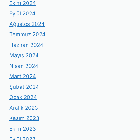
Ekim 2024
Eylül 2024
Ağustos 2024
Temmuz 2024
Haziran 2024
Mayıs 2024
Nisan 2024
Mart 2024
Şubat 2024
Ocak 2024
Aralık 2023
Kasım 2023
Ekim 2023
Eylül 2023