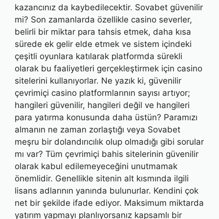
kazancınız da kaybedilecektir. Sovabet güvenilir
mi? Son zamanlarda özellikle casino severler,
belirli bir miktar para tahsis etmek, daha kısa
sürede ek gelir elde etmek ve sistem içindeki
çeşitli oyunlara katılarak platformda sürekli
olarak bu faaliyetleri gerçekleştirmek için casino
sitelerini kullanıyorlar. Ne yazık ki, güvenilir
çevrimiçi casino platformlarının sayısı artıyor;
hangileri güvenilir, hangileri değil ve hangileri
para yatırma konusunda daha üstün? Paramızı
almanın ne zaman zorlaştığı veya Sovabet
meşru bir dolandırıcılık olup olmadığı gibi sorular
mı var? Tüm çevrimiçi bahis sitelerinin güvenilir
olarak kabul edilemeyeceğini unutmamak
önemlidir. Genellikle sitenin alt kısmında ilgili
lisans adlarının yanında bulunurlar. Kendini çok
net bir şekilde ifade ediyor. Maksimum miktarda
yatırım yapmayı planlıyorsanız kapsamlı bir