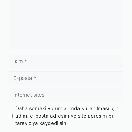
İsim
E-
posta
İnternet
sitesi
Daha sonraki yorumlarımda kullanılması için
adım, e-posta adresim ve site adresim bu
tarayıcıya kaydedilsin.