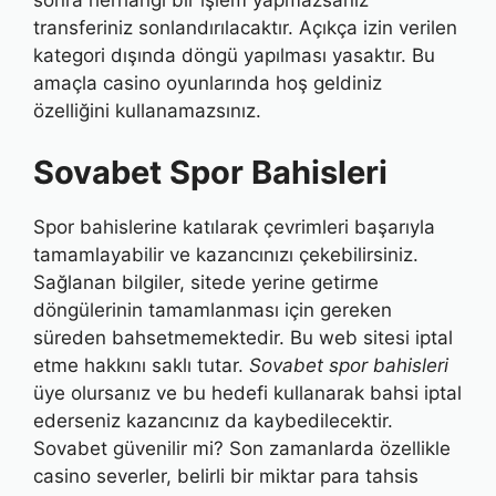
sonra herhangi bir işlem yapmazsanız
transferiniz sonlandırılacaktır. Açıkça izin verilen
kategori dışında döngü yapılması yasaktır. Bu
amaçla casino oyunlarında hoş geldiniz
özelliğini kullanamazsınız.
Sovabet Spor Bahisleri
Spor bahislerine katılarak çevrimleri başarıyla
tamamlayabilir ve kazancınızı çekebilirsiniz.
Sağlanan bilgiler, sitede yerine getirme
döngülerinin tamamlanması için gereken
süreden bahsetmemektedir. Bu web sitesi iptal
etme hakkını saklı tutar.
Sovabet spor bahisleri
üye olursanız ve bu hedefi kullanarak bahsi iptal
ederseniz kazancınız da kaybedilecektir.
Sovabet güvenilir mi? Son zamanlarda özellikle
casino severler, belirli bir miktar para tahsis