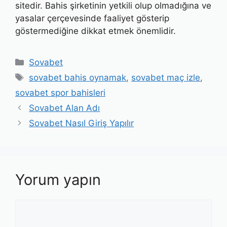
sitedir. Bahis şirketinin yetkili olup olmadığına ve
yasalar çerçevesinde faaliyet gösterip
göstermediğine dikkat etmek önemlidir.
Kategoriler
Sovabet
Etiketler
sovabet bahis oynamak
,
sovabet maç izle
,
sovabet spor bahisleri
Sovabet Alan Adı
Sovabet Nasıl Giriş Yapılır
Yorum yapın
Yorum