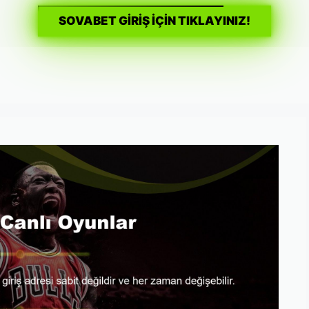
SOVABET GİRİŞ İÇİN TIKLAYINIZ!