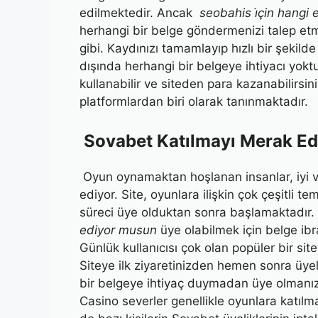
edilmektedir. Ancak
seobahis i̇çin hangi e
herhangi bir belge göndermenizi talep et
gibi. Kaydınızı tamamlayıp hızlı bir şekilde
dışında herhangi bir belgeye ihtiyacı yokt
kullanabilir ve siteden para kazanabilirsin
platformlardan biri olarak tanınmaktadır.
Sovabet Katılmayı Merak E
Oyun oynamaktan hoşlanan insanlar, iyi v
ediyor. Site, oyunlara ilişkin çok çeşitli 
süreci üye olduktan sonra başlamaktadır. 
ediyor musun
üye olabilmek için belge ibr
Günlük kullanıcısı çok olan popüler bir sit
Siteye ilk ziyaretinizden hemen sonra üyel
bir belgeye ihtiyaç duymadan üye olmanızı 
Casino severler genellikle oyunlara katılma