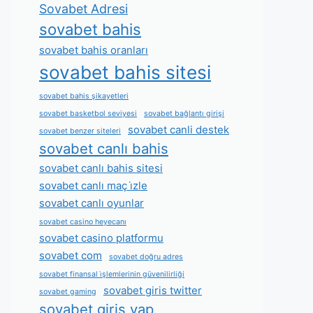
Sovabet Adresi
sovabet bahis
sovabet bahis oranları
sovabet bahis sitesi
sovabet bahis şikayetleri
sovabet basketbol seviyesi
sovabet bağlantı girişi
sovabet canli destek
sovabet benzer siteleri
sovabet canlı bahis
sovabet canlı bahis sitesi
sovabet canlı maç i̇zle
sovabet canlı oyunlar
sovabet casino heyecanı
sovabet casino platformu
sovabet com
sovabet doğru adres
sovabet finansal i̇şlemlerinin güvenilirliği
sovabet giris twitter
sovabet gaming
sovabet giris yap