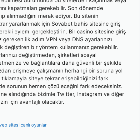
ptal edilmesi durumunda bu sitelerden kaçınmak veya
ını kapatmaları gerekebilir. Son dönemde
nıp alınmadığını merak ediyor. Bu sitenin
rar yararlanmak için Sovabet bahis sitesine giriş
li eylemi gerçekleştirin. Bir casino sitesine giriş
z gereken ilk adım VPN veya DNS ayarlarınızı
ak değiştiren bir yöntem kullanmanız gerekebilir.
larınızı değiştirmeden, şirketleri sosyal
tmenize ve bağlantılara daha güvenli bir şekilde
azdan erişmeye çalışmanın herhangi bir soruna yol
klamayla siteye tekrar erişebildiğinizi fark
zde sorunun hemen çözüleceğini fark edeceksiniz.
e alındığında bizimle Twitter, Instagram ve diğer
n için avantajlı olacaktır.
eb sitesi canlı oyunlar