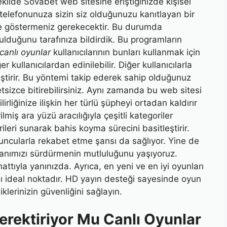
ekilde Sovabet web sitesine eriştiğinizde kişisel
m telefonunuza sizin siz olduğunuzu kanıtlayan bir
 de göstermeniz gerekecektir. Bu durumda
utulduğunu tarafınıza bildirdik. Bu programların
canlı oyunlar
kullanıcılarının bunları kullanmak için
ğer kullanıcılardan edinilebilir. Diğer kullanıcılarla
ştirir. Bu yöntemi takip ederek sahip olduğunuz
etsizce bitirebilirsiniz. Aynı zamanda bu web sitesi
lirliğinize ilişkin her türlü şüpheyi ortadan kaldırır
lmiş ara yüzü aracılığıyla çeşitli kategoriler
ileri sunarak bahis koyma sürecini basitleştirir.
ncularla rekabet etme şansı da sağlıyor. Yine de
anımızı sürdürmenin mutluluğunu yaşıyoruz.
attıyla yanınızda. Ayrıca, en yeni ve en iyi oyunları
sı ideal noktadır. HD yayın desteği sayesinde oyun
klerinizin güvenliğini sağlayın.
erektiriyor Mu Canlı Oyunlar