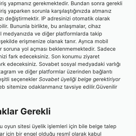
giriş yapmanız gerekmektedir. Bundan sonra gerekli
giriş yaparken sorunla karşılaştığınızda atmanız
 değiştirmektir. IP adresinizi otomatik olarak
lir. Bununla birlikte, bu anlaşmalar, cihaz
yal medyanızda ve diğer platformlarda takip
şekilde erişmenize olanak tanır. Ayrıca mobil
ir soruna yol açması beklenmemektedir. Sadece
inizi fark edeceksiniz. Son konumu ziyaret
ark edeceksiniz. Sovabet sosyal medyadaki varlığı
stagram ve diğer platformlar üzerinden bağlantı
eşitli seçenekler
Sovabet üyeliği belge gerektiriyor
b sitemize odaklanmanız tavsiye edilir.Güvenilir
klar Gerekli
oğu oyun sitesi üyelik işlemleri için bile belge talep
r için bir engel olduğu resmî olarak kabul