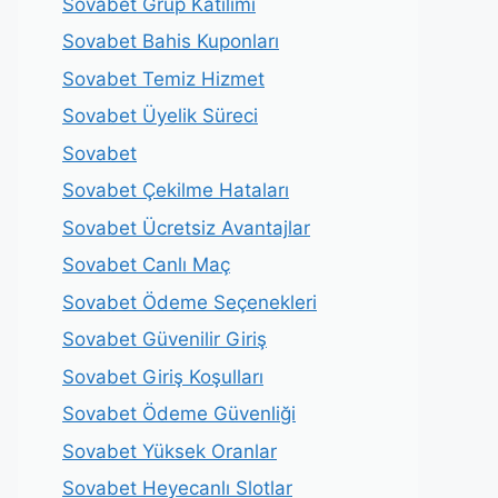
Sovabet Grup Katılımı
Sovabet Bahis Kuponları
Sovabet Temiz Hizmet
Sovabet Üyelik Süreci
Sovabet
Sovabet Çekilme Hataları
Sovabet Ücretsiz Avantajlar
Sovabet Canlı Maç
Sovabet Ödeme Seçenekleri
Sovabet Güvenilir Giriş
Sovabet Giriş Koşulları
Sovabet Ödeme Güvenliği
Sovabet Yüksek Oranlar
Sovabet Heyecanlı Slotlar