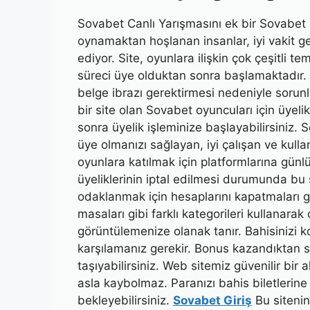
Sovabet Canlı Yarışmasını ek bir Sovabet 
oynamaktan hoşlanan insanlar, iyi vakit g
ediyor. Site, oyunlara ilişkin çok çeşitli 
süreci üye olduktan sonra başlamaktadır. 
belge ibrazı gerektirmesi nedeniyle sorunl
bir site olan Sovabet oyuncuları için üyeli
sonra üyelik işleminize başlayabilirsiniz
üye olmanızı sağlayan, iyi çalışan ve kullan
oyunlara katılmak için platformlarına günlü
üyeliklerinin iptal edilmesi durumunda bu
odaklanmak için hesaplarını kapatmaları g
masaları gibi farklı kategorileri kullanara
görüntülemenize olanak tanır. Bahisinizi 
karşılamanız gerekir. Bonus kazandıktan
taşıyabilirsiniz. Web sitemiz güvenilir bir 
asla kaybolmaz. Paranızı bahis biletlerine
bekleyebilirsiniz.
Sovabet Giriş
Bu sitenin