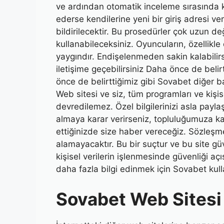
ve ardından otomatik inceleme sırasında ka
ederse kendilerine yeni bir giriş adresi ver
bildirilecektir. Bu prosedürler çok uzun de
kullanabileceksiniz. Oyuncuların, özellikl
yaygındır. Endişelenmeden sakin kalabilir
iletişime geçebilirsiniz Daha önce de belir
önce de belirttiğimiz gibi Sovabet diğer bah
Web sitesi ve siz, tüm programları ve kişis
devredilemez. Özel bilgilerinizi asla pay
almaya karar verirseniz, topluluğumuza ka
ettiğinizde size haber vereceğiz. Sözleşmey
alamayacaktır. Bu bir suçtur ve bu site gü
kişisel verilerin işlenmesinde güvenliği aç
daha fazla bilgi edinmek için Sovabet kullan
Sovabet Web Sitesi