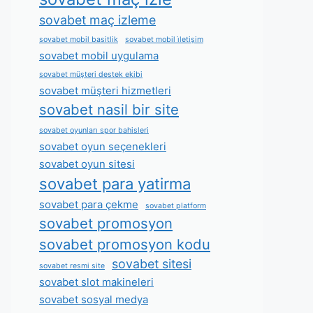
sovabet maç izleme
sovabet mobil basitlik
sovabet mobil i̇letişim
sovabet mobil uygulama
sovabet müşteri destek ekibi
sovabet müşteri hizmetleri
sovabet nasil bir site
sovabet oyunları spor bahisleri
sovabet oyun seçenekleri
sovabet oyun sitesi
sovabet para yatirma
sovabet para çekme
sovabet platform
sovabet promosyon
sovabet promosyon kodu
sovabet sitesi
sovabet resmi site
sovabet slot makineleri
sovabet sosyal medya