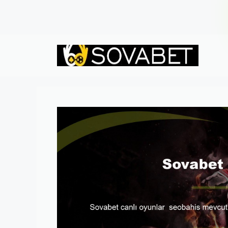
İçeriğe
atla