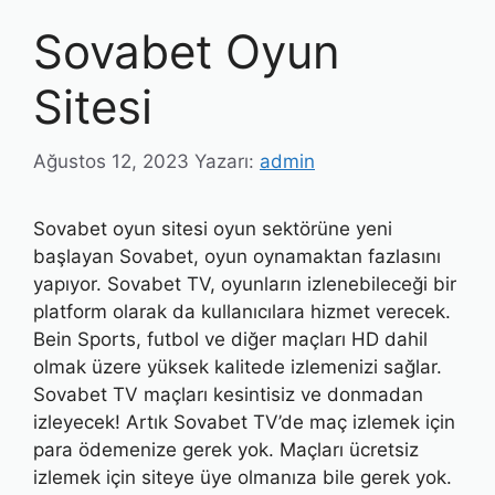
Sovabet Oyun
Sitesi
Ağustos 12, 2023
Yazarı:
admin
Sovabet oyun sitesi oyun sektörüne yeni
başlayan Sovabet, oyun oynamaktan fazlasını
yapıyor. Sovabet TV, oyunların izlenebileceği bir
platform olarak da kullanıcılara hizmet verecek.
Bein Sports, futbol ve diğer maçları HD dahil
olmak üzere yüksek kalitede izlemenizi sağlar.
Sovabet TV maçları kesintisiz ve donmadan
izleyecek! Artık Sovabet TV’de maç izlemek için
para ödemenize gerek yok. Maçları ücretsiz
izlemek için siteye üye olmanıza bile gerek yok.