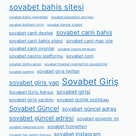
sovabet bahis sitesi
sovabet bahis şikayetleri
sovabet basketbol seviyesi
sovabet bağlantı girişi
sovabet benzer siteleri
sovabet canlı bahis
sovabet canli destek
sovabet canlı bahis sitesi
sovabet canlı maç i̇zle
sovabet canlı oyunlar
sovabet casino heyecanı
sovabet casino platformu
sovabet com
sovabet doğru adres
sovabet finansal i̇şlemlerinin güvenilirliği
sovabet giris twitter
sovabet gaming
Sovabet Giriş
sovabet giris yap
sovabet girişi
Sovabet Giriş Adresi
sovabet giriş yardımı
sovabet gizlilik politikası
Sovabet Güncel
sovabet güncel adres
sovabet güncel adresi
sovabet güvenlir mi
sovabet hizmetleri
sovabet hakkında bilgi
sovabet instagram
sovabet hoş geldin bonusu