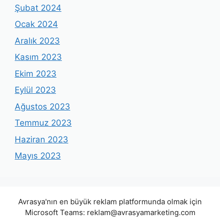
Şubat 2024
Ocak 2024
Aralık 2023
Kasım 2023
Ekim 2023
Eylül 2023
Ağustos 2023
Temmuz 2023
Haziran 2023
Mayıs 2023
Avrasya'nın en büyük reklam platformunda olmak için
Microsoft Teams:
reklam@avrasyamarketing.com