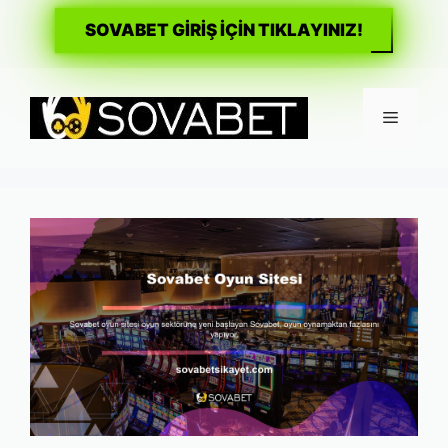
SOVABET GİRİŞ İÇİN TIKLAYINIZ!
İçeriğe
atla
Menü