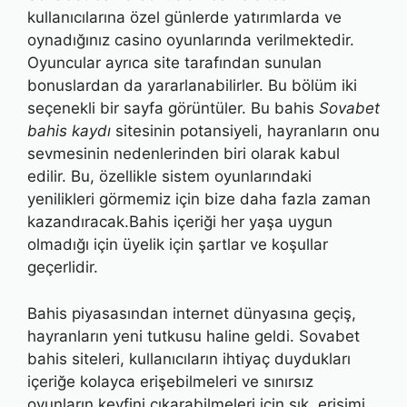
kullanıcılarına özel günlerde yatırımlarda ve
oynadığınız casino oyunlarında verilmektedir.
Oyuncular ayrıca site tarafından sunulan
bonuslardan da yararlanabilirler. Bu bölüm iki
seçenekli bir sayfa görüntüler. Bu bahis
Sovabet
bahis kaydı
sitesinin potansiyeli, hayranların onu
sevmesinin nedenlerinden biri olarak kabul
edilir. Bu, özellikle sistem oyunlarındaki
yenilikleri görmemiz için bize daha fazla zaman
kazandıracak.Bahis içeriği her yaşa uygun
olmadığı için üyelik için şartlar ve koşullar
geçerlidir.
Bahis piyasasından internet dünyasına geçiş,
hayranların yeni tutkusu haline geldi. Sovabet
bahis siteleri, kullanıcıların ihtiyaç duydukları
içeriğe kolayca erişebilmeleri ve sınırsız
oyunların keyfini çıkarabilmeleri için şık, erişimi