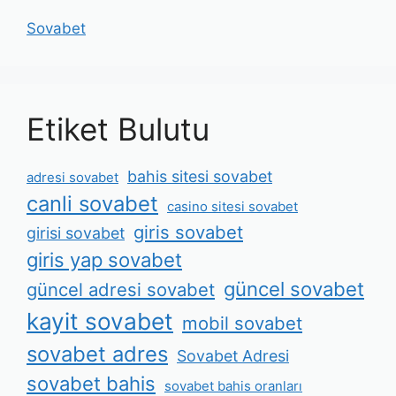
Sovabet
Etiket Bulutu
bahis sitesi sovabet
adresi sovabet
canli sovabet
casino sitesi sovabet
giris sovabet
girisi sovabet
giris yap sovabet
güncel sovabet
güncel adresi sovabet
kayit sovabet
mobil sovabet
sovabet adres
Sovabet Adresi
sovabet bahis
sovabet bahis oranları