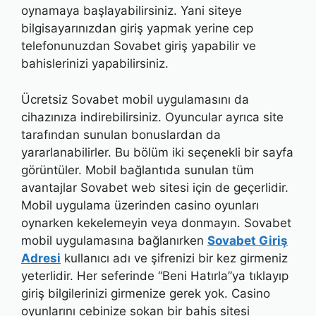
oynamaya başlayabilirsiniz. Yani siteye
bilgisayarınızdan giriş yapmak yerine cep
telefonunuzdan Sovabet giriş yapabilir ve
bahislerinizi yapabilirsiniz.
Ücretsiz Sovabet mobil uygulamasını da
cihazınıza indirebilirsiniz. Oyuncular ayrıca site
tarafından sunulan bonuslardan da
yararlanabilirler. Bu bölüm iki seçenekli bir sayfa
görüntüler. Mobil bağlantıda sunulan tüm
avantajlar Sovabet web sitesi için de geçerlidir.
Mobil uygulama üzerinden casino oyunları
oynarken kekelemeyin veya donmayın. Sovabet
mobil uygulamasına bağlanırken
Sovabet Giriş
Adresi
kullanıcı adı ve şifrenizi bir kez girmeniz
yeterlidir. Her seferinde “Beni Hatırla”ya tıklayıp
giriş bilgilerinizi girmenize gerek yok. Casino
oyunlarını cebinize sokan bir bahis sitesi