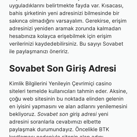
uyguladıklarını belirtmekte fayda var. Kısacası,
bahis şirketinin yeni adresinizi bilmesinde bir
sakınca olmadığını varsayalım. Gerekirse, erişim
adresinizi yeniden aramak zorunda kalmadan
hesabınıza kolayca erişebilmek için erişim
verilerinizi kaydedebilirsiniz. Bu sayıyı Sovabet
ile paylaşmanızı öneririz.
Sovabet Son Giriş Adresi
Kimlik Bilgilerini Yenileyin Çevrimiçi casino
siteleri temelde kullanıcıları tahmin eder. Aksine,
çoğu web sitesinin bu noktada elinden gelenin
en iyisini yapmasını ve alan adlarını yenilemesini
bekliyoruz.
Sovabet son giriş adresi
yeni
adresini soranlarla cevabımızı elbette
paylaşmak durumundayız. Öncelikle BTK
kısıtlaması nedeniyle sitenin alan adını