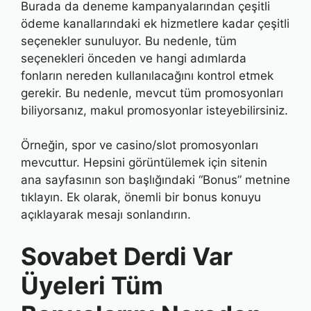
Burada da deneme kampanyalarından çeşitli
ödeme kanallarındaki ek hizmetlere kadar çeşitli
seçenekler sunuluyor. Bu nedenle, tüm
seçenekleri önceden ve hangi adımlarda
fonların nereden kullanılacağını kontrol etmek
gerekir. Bu nedenle, mevcut tüm promosyonları
biliyorsanız, makul promosyonlar isteyebilirsiniz.
Örneğin, spor ve casino/slot promosyonları
mevcuttur. Hepsini görüntülemek için sitenin
ana sayfasının son başlığındaki “Bonus” metnine
tıklayın. Ek olarak, önemli bir bonus konuyu
açıklayarak mesajı sonlandırın.
Sovabet Derdi Var
Üyeleri Tüm