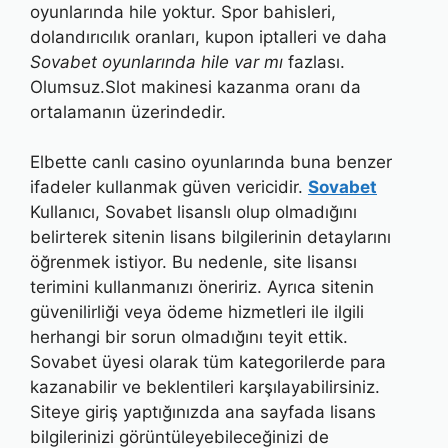
oyunlarında hile yoktur. Spor bahisleri,
dolandırıcılık oranları, kupon iptalleri ve daha
Sovabet oyunlarında hile var mı
fazlası.
Olumsuz.Slot makinesi kazanma oranı da
ortalamanın üzerindedir.
Elbette canlı casino oyunlarında buna benzer
ifadeler kullanmak güven vericidir.
Sovabet
Kullanıcı, Sovabet lisanslı olup olmadığını
belirterek sitenin lisans bilgilerinin detaylarını
öğrenmek istiyor. Bu nedenle, site lisansı
terimini kullanmanızı öneririz. Ayrıca sitenin
güvenilirliği veya ödeme hizmetleri ile ilgili
herhangi bir sorun olmadığını teyit ettik.
Sovabet üyesi olarak tüm kategorilerde para
kazanabilir ve beklentileri karşılayabilirsiniz.
Siteye giriş yaptığınızda ana sayfada lisans
bilgilerinizi görüntüleyebileceğinizi de