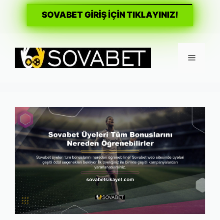
SOVABET GİRİŞ İÇİN TIKLAYINIZ!
İçeriğe
atla
Menü