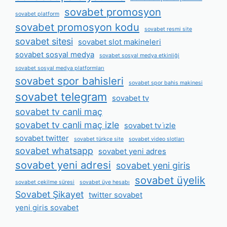
sovabet promosyon
sovabet platform
sovabet promosyon kodu
sovabet resmi site
sovabet sitesi
sovabet slot makineleri
sovabet sosyal medya
sovabet sosyal medya etkinliği
sovabet sosyal medya platformları
sovabet spor bahisleri
sovabet spor bahis makinesi
sovabet telegram
sovabet tv
sovabet tv canli maç
sovabet tv canli maç izle
sovabet tv i̇zle
sovabet twitter
sovabet türkçe site
sovabet video slotları
sovabet whatsapp
sovabet yeni adres
sovabet yeni adresi
sovabet yeni giris
sovabet üyelik
sovabet çekilme süresi
sovabet üye hesabı
Sovabet Şikayet
twitter sovabet
yeni giris sovabet