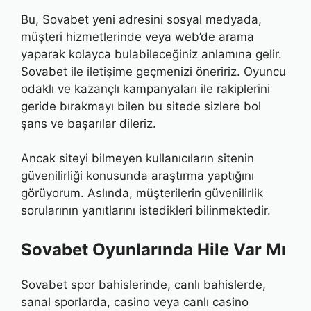
Bu, Sovabet yeni adresini sosyal medyada,
müşteri hizmetlerinde veya web’de arama
yaparak kolayca bulabileceğiniz anlamına gelir.
Sovabet ile iletişime geçmenizi öneririz. Oyuncu
odaklı ve kazançlı kampanyaları ile rakiplerini
geride bırakmayı bilen bu sitede sizlere bol
şans ve başarılar dileriz.
Ancak siteyi bilmeyen kullanıcıların sitenin
güvenilirliği konusunda araştırma yaptığını
görüyorum. Aslında, müşterilerin güvenilirlik
sorularının yanıtlarını istedikleri bilinmektedir.
Sovabet Oyunlarında Hile Var Mı
Sovabet spor bahislerinde, canlı bahislerde,
sanal sporlarda, casino veya canlı casino