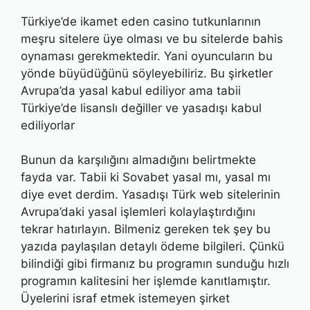
Türkiye’de ikamet eden casino tutkunlarının
meşru sitelere üye olması ve bu sitelerde bahis
oynaması gerekmektedir. Yani oyuncuların bu
yönde büyüdüğünü söyleyebiliriz. Bu şirketler
Avrupa’da yasal kabul ediliyor ama tabii
Türkiye’de lisanslı değiller ve yasadışı kabul
ediliyorlar
Bunun da karşılığını almadığını belirtmekte
fayda var. Tabii ki Sovabet yasal mı, yasal mı
diye evet derdim. Yasadışı Türk web sitelerinin
Avrupa’daki yasal işlemleri kolaylaştırdığını
tekrar hatırlayın. Bilmeniz gereken tek şey bu
yazıda paylaşılan detaylı ödeme bilgileri. Çünkü
bilindiği gibi firmanız bu programın sunduğu hızlı
programın kalitesini her işlemde kanıtlamıştır.
Üyelerini israf etmek istemeyen şirket