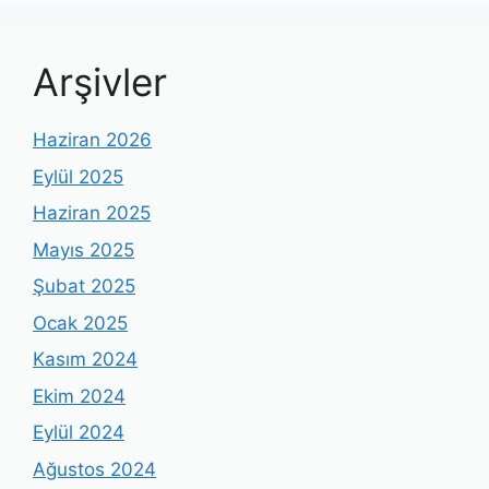
Arşivler
Haziran 2026
Eylül 2025
Haziran 2025
Mayıs 2025
Şubat 2025
Ocak 2025
Kasım 2024
Ekim 2024
Eylül 2024
Ağustos 2024