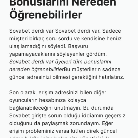
Bonuslarını Nereden
Öğrenebilirler
Sovabet derdi var Sovabet derdi var. Sadece
müşteri birkaç soru sordu ve kendisine henüz
ulaşılamadığını söyledi. Başvuru
yapamayacaklarını söyleyenler gördüm.
Sovabet derdi var üyeleri tüm bonuslarını
nereden öğrenebilirler
Bu müşterilerin sadece
güncel adresinizi bilmesi gerektiğini hatırlatırız.
Son olarak, erişim adresinizi bilen diğer
oyuncuların hesabınıza kolayca
bağlanabileceğini unutmayın. Bu durumda
Sovabet girişte sorun olduğu iddiamın geçersiz
olduğunu da paylaşmak zorundayım. Eğer
erişim probleminiz varsa lütfen direk güncel