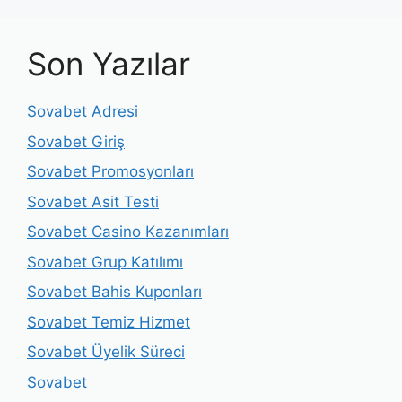
Son Yazılar
Sovabet Adresi
Sovabet Giriş
Sovabet Promosyonları
Sovabet Asit Testi
Sovabet Casino Kazanımları
Sovabet Grup Katılımı
Sovabet Bahis Kuponları
Sovabet Temiz Hizmet
Sovabet Üyelik Süreci
Sovabet