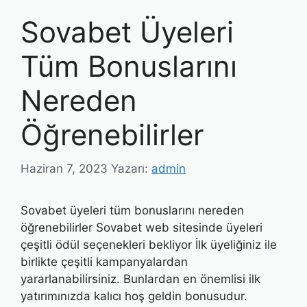
Sovabet Üyeleri
Tüm Bonuslarını
Nereden
Öğrenebilirler
Haziran 7, 2023
Yazarı:
admin
Sovabet üyeleri tüm bonuslarını nereden
öğrenebilirler Sovabet web sitesinde üyeleri
çeşitli ödül seçenekleri bekliyor İlk üyeliğiniz ile
birlikte çeşitli kampanyalardan
yararlanabilirsiniz. Bunlardan en önemlisi ilk
yatırımınızda kalıcı hoş geldin bonusudur.