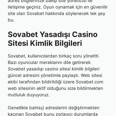
adres bilgilerinize bakıp site yöneticisi ile
iletişime geçiniz. Oyun oynamak için en güvenilir
site olan Sovabet hakkında söylenecek tek şey
bu.
Sovabet Yasadışı Casino
Sitesi Kimlik Bilgileri
Sovabet, kullanıcılardan birkaç soru yöneltti.
Bazı oyuncular meraklarını dile getirerek
Sovabet yasadışı casino sitesi kimlik bilgileri
güncel adresini yönetimle paylaştı. Web sitesi
ekibi tarafından bildirildiği üzere Sovabet.com
web sitesinin aktif olduğunu size bildirmekten
mutluluk duyuyoruz.
Genellikle bahisçi adreslerini değiştirmekten
kaçınan Sovabet bunu zorlayıcı durumlarda