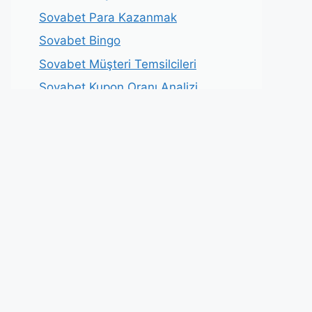
Sovabet Para Kazanmak
Sovabet Bingo
Sovabet Müşteri Temsilcileri
Sovabet Kupon Oranı Analizi
Sovabet Mevcut Konumu
Sovabet Bahis Endüstrisi
Kategoriler
Sovabet