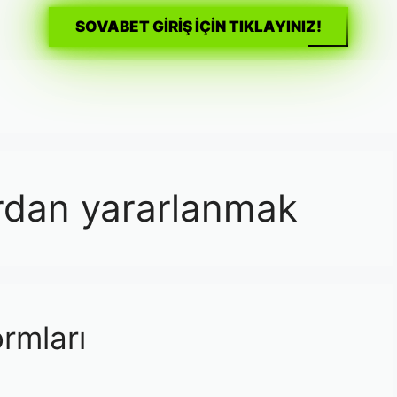
SOVABET GİRİŞ İÇİN TIKLAYINIZ!
rdan yararlanmak
rmları