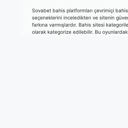
Sovabet bahis platformları çevrimiçi bahis
seçeneklerini inceledikten ve sitenin güve
farkına varmışlardır. Bahis sitesi kategoril
olarak kategorize edilebilir. Bu oyunlardak
farklılık gösterebilir. Dolayısıyla her plat
her türlü oyun için …
Devamını oku…
Kategoriler
Sovabet
Etiketler
sovabet bahis platformları
,
sovabet bonuslard
Yorum yap