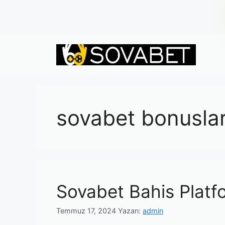
İçeriğe
atla
sovabet bonusla
Sovabet Bahis Platfo
Temmuz 17, 2024
Yazarı:
admin