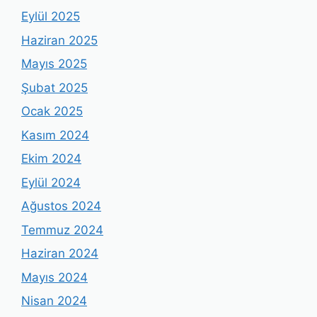
Eylül 2025
Haziran 2025
Mayıs 2025
Şubat 2025
Ocak 2025
Kasım 2024
Ekim 2024
Eylül 2024
Ağustos 2024
Temmuz 2024
Haziran 2024
Mayıs 2024
Nisan 2024