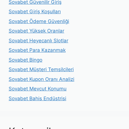
Sovabet Güvenilir Giriş
Sovabet Giriş Koşulları
Sovabet Ödeme Güvenliği
Sovabet Yüksek Oranlar
Sovabet Heyecanlı Slotlar
Sovabet Para Kazanmak
Sovabet Bingo
Sovabet Müşteri Temsilcileri
Sovabet Kupon Oranı Analizi
Sovabet Mevcut Konumu
Sovabet Bahis Endüstrisi