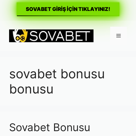
SOVABET GİRİŞ İÇİN TIKLAYINIZ!
İçeriğe
atla
Menü
sovabet bonusu
bonusu
Sovabet Bonusu