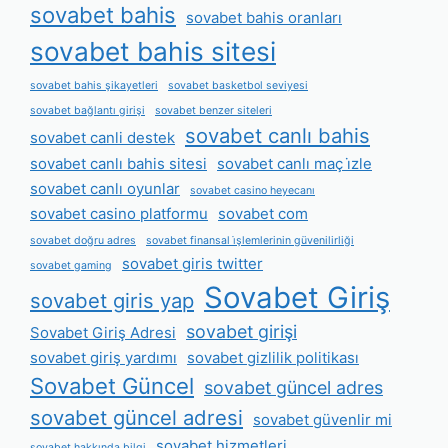
sovabet bahis
sovabet bahis oranları
sovabet bahis sitesi
sovabet bahis şikayetleri
sovabet basketbol seviyesi
sovabet bağlantı girişi
sovabet benzer siteleri
sovabet canlı bahis
sovabet canli destek
sovabet canlı bahis sitesi
sovabet canlı maç i̇zle
sovabet canlı oyunlar
sovabet casino heyecanı
sovabet casino platformu
sovabet com
sovabet doğru adres
sovabet finansal i̇şlemlerinin güvenilirliği
sovabet giris twitter
sovabet gaming
Sovabet Giriş
sovabet giris yap
sovabet girişi
Sovabet Giriş Adresi
sovabet giriş yardımı
sovabet gizlilik politikası
Sovabet Güncel
sovabet güncel adres
sovabet güncel adresi
sovabet güvenlir mi
sovabet hizmetleri
sovabet hakkında bilgi