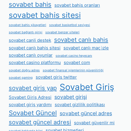
sovabet bahis
sovabet bahis oranları
sovabet bahis sitesi
sovabet bahis şikayetleri
sovabet basketbol seviyesi
sovabet bağlantı girişi
sovabet benzer siteleri
sovabet canlı bahis
sovabet canli destek
sovabet canlı bahis sitesi
sovabet canlı maç i̇zle
sovabet canlı oyunlar
sovabet casino heyecanı
sovabet casino platformu
sovabet com
sovabet doğru adres
sovabet finansal i̇şlemlerinin güvenilirliği
sovabet giris twitter
sovabet gaming
Sovabet Giriş
sovabet giris yap
sovabet girişi
Sovabet Giriş Adresi
sovabet giriş yardımı
sovabet gizlilik politikası
Sovabet Güncel
sovabet güncel adres
sovabet güncel adresi
sovabet güvenlir mi
sovabet hizmetleri
sovabet hakkında bilgi