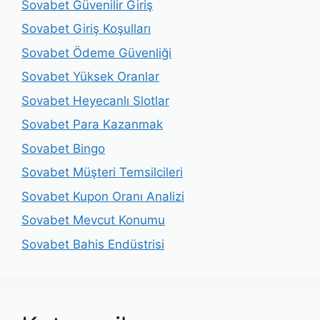
Sovabet Güvenilir Giriş
Sovabet Giriş Koşulları
Sovabet Ödeme Güvenliği
Sovabet Yüksek Oranlar
Sovabet Heyecanlı Slotlar
Sovabet Para Kazanmak
Sovabet Bingo
Sovabet Müşteri Temsilcileri
Sovabet Kupon Oranı Analizi
Sovabet Mevcut Konumu
Sovabet Bahis Endüstrisi