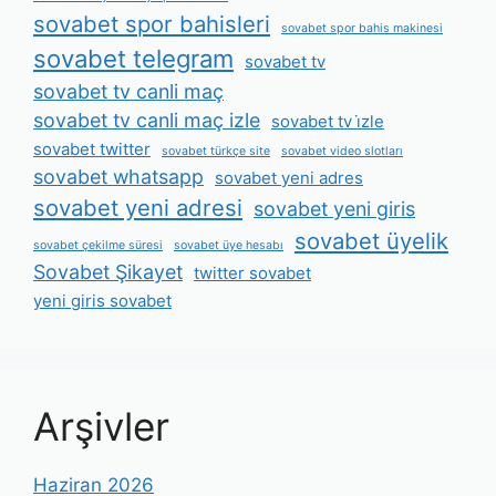
sovabet spor bahisleri
sovabet spor bahis makinesi
sovabet telegram
sovabet tv
sovabet tv canli maç
sovabet tv canli maç izle
sovabet tv i̇zle
sovabet twitter
sovabet türkçe site
sovabet video slotları
sovabet whatsapp
sovabet yeni adres
sovabet yeni adresi
sovabet yeni giris
sovabet üyelik
sovabet çekilme süresi
sovabet üye hesabı
Sovabet Şikayet
twitter sovabet
yeni giris sovabet
Arşivler
Haziran 2026