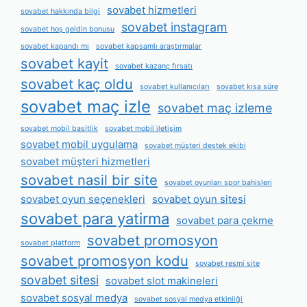
sovabet hizmetleri
sovabet hakkında bilgi
sovabet instagram
sovabet hoş geldin bonusu
sovabet kapandı mı
sovabet kapsamlı araştırmalar
sovabet kayit
sovabet kazanç fırsatı
sovabet kaç oldu
sovabet kullanıcıları
sovabet kısa süre
sovabet maç izle
sovabet maç izleme
sovabet mobil basitlik
sovabet mobil i̇letişim
sovabet mobil uygulama
sovabet müşteri destek ekibi
sovabet müşteri hizmetleri
sovabet nasil bir site
sovabet oyunları spor bahisleri
sovabet oyun seçenekleri
sovabet oyun sitesi
sovabet para yatirma
sovabet para çekme
sovabet promosyon
sovabet platform
sovabet promosyon kodu
sovabet resmi site
sovabet sitesi
sovabet slot makineleri
sovabet sosyal medya
sovabet sosyal medya etkinliği