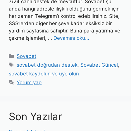
7/24 canlı destek de mevcuttur. Sovabet şu
anda hangi adresle ilişkili olduğunu görmek için
her zaman Telegram’ı kontrol edebilirsiniz. Site,
SSS’lerden diğer her şeye kadar eksiksiz bir
yardım sayfasına sahiptir. Buna para yatırma ve
çekme işlemleri, …
Devamını oku…
Kategoriler
Sovabet
Etiketler
sovabet doğrudan destek
,
Sovabet Güncel
,
sovabet kaydolun ve üye olun
Yorum yap
Son Yazılar