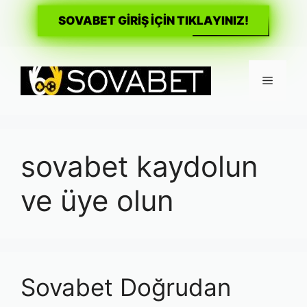
SOVABET GİRİŞ İÇİN TIKLAYINIZ!
İçeriğe
atla
Menü
sovabet kaydolun
ve üye olun
Sovabet Doğrudan