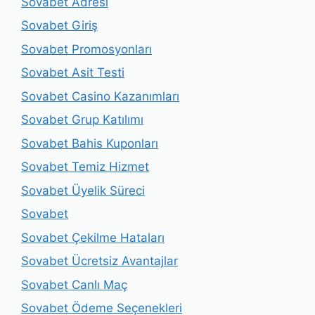
Sovabet Adresi
Sovabet Giriş
Sovabet Promosyonları
Sovabet Asit Testi
Sovabet Casino Kazanımları
Sovabet Grup Katılımı
Sovabet Bahis Kuponları
Sovabet Temiz Hizmet
Sovabet Üyelik Süreci
Sovabet
Sovabet Çekilme Hataları
Sovabet Ücretsiz Avantajlar
Sovabet Canlı Maç
Sovabet Ödeme Seçenekleri