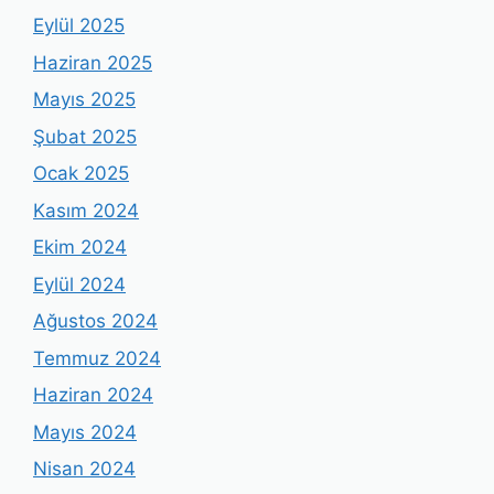
Eylül 2025
Haziran 2025
Mayıs 2025
Şubat 2025
Ocak 2025
Kasım 2024
Ekim 2024
Eylül 2024
Ağustos 2024
Temmuz 2024
Haziran 2024
Mayıs 2024
Nisan 2024