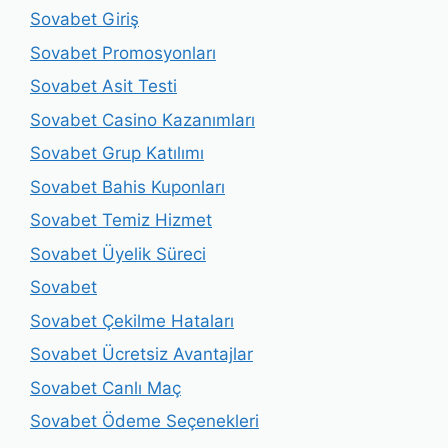
Sovabet Giriş
Sovabet Promosyonları
Sovabet Asit Testi
Sovabet Casino Kazanımları
Sovabet Grup Katılımı
Sovabet Bahis Kuponları
Sovabet Temiz Hizmet
Sovabet Üyelik Süreci
Sovabet
Sovabet Çekilme Hataları
Sovabet Ücretsiz Avantajlar
Sovabet Canlı Maç
Sovabet Ödeme Seçenekleri