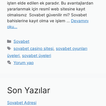
işten elde edilen ek paradır. Bu avantajlardan
yararlanmak için resmî web sitesine kayıt
olmalısınız Sovabet güvenilir mi? Sovabet
bahislerine kayıt olma ve işlem …
Devamını
oku…
Kategoriler
Sovabet
Etiketler
sovabet casino sitesi
,
sovabet oyunları
üyeleri
,
sovabet üyeleri
Yorum yap
Son Yazılar
Sovabet Adresi