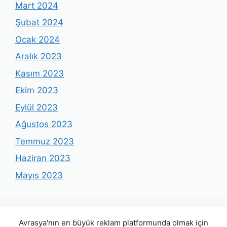
Mart 2024
Şubat 2024
Ocak 2024
Aralık 2023
Kasım 2023
Ekim 2023
Eylül 2023
Ağustos 2023
Temmuz 2023
Haziran 2023
Mayıs 2023
Avrasya'nın en büyük reklam platformunda olmak için