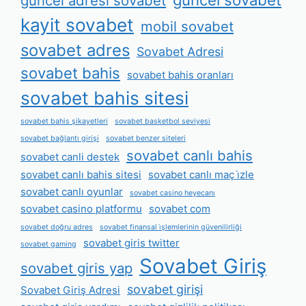
güncel adresi sovabet
kayit sovabet
mobil sovabet
sovabet adres
Sovabet Adresi
sovabet bahis
sovabet bahis oranları
sovabet bahis sitesi
sovabet bahis şikayetleri
sovabet basketbol seviyesi
sovabet bağlantı girişi
sovabet benzer siteleri
sovabet canlı bahis
sovabet canli destek
sovabet canlı bahis sitesi
sovabet canlı maç i̇zle
sovabet canlı oyunlar
sovabet casino heyecanı
sovabet casino platformu
sovabet com
sovabet doğru adres
sovabet finansal i̇şlemlerinin güvenilirliği
sovabet giris twitter
sovabet gaming
Sovabet Giriş
sovabet giris yap
sovabet girişi
Sovabet Giriş Adresi