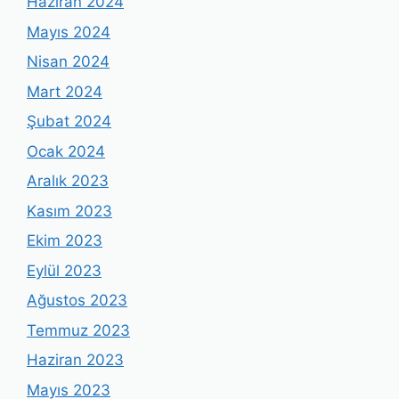
Haziran 2024
Mayıs 2024
Nisan 2024
Mart 2024
Şubat 2024
Ocak 2024
Aralık 2023
Kasım 2023
Ekim 2023
Eylül 2023
Ağustos 2023
Temmuz 2023
Haziran 2023
Mayıs 2023