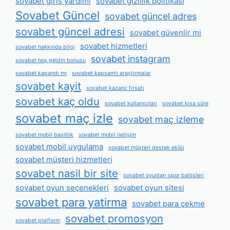
sovabet giriş yardımı
sovabet gizlilik politikası
Sovabet Güncel
sovabet güncel adres
sovabet güncel adresi
sovabet güvenlir mi
sovabet hizmetleri
sovabet hakkında bilgi
sovabet instagram
sovabet hoş geldin bonusu
sovabet kapandı mı
sovabet kapsamlı araştırmalar
sovabet kayit
sovabet kazanç fırsatı
sovabet kaç oldu
sovabet kullanıcıları
sovabet kısa süre
sovabet maç izle
sovabet maç izleme
sovabet mobil basitlik
sovabet mobil i̇letişim
sovabet mobil uygulama
sovabet müşteri destek ekibi
sovabet müşteri hizmetleri
sovabet nasil bir site
sovabet oyunları spor bahisleri
sovabet oyun seçenekleri
sovabet oyun sitesi
sovabet para yatirma
sovabet para çekme
sovabet promosyon
sovabet platform