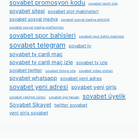
sovabet promosyon kodu
sovabet resmi site
sovabet sitesi
sovabet slot makineleri
sovabet sosyal medya
sovabet sosyal medya etkinliği
sovabet sosyal medya platformları
sovabet spor bahisleri
sovabet spor bahis makinesi
sovabet telegram
sovabet tv
sovabet tv canli maç
sovabet tv canli maç izle
sovabet tv i̇zle
sovabet twitter
sovabet türkçe site
sovabet video slotları
sovabet whatsapp
sovabet yeni adres
sovabet yeni adresi
sovabet yeni giris
sovabet üyelik
sovabet çekilme süresi
sovabet üye hesabı
Sovabet Şikayet
twitter sovabet
yeni giris sovabet