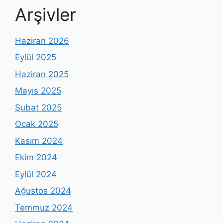
Arşivler
Haziran 2026
Eylül 2025
Haziran 2025
Mayıs 2025
Şubat 2025
Ocak 2025
Kasım 2024
Ekim 2024
Eylül 2024
Ağustos 2024
Temmuz 2024