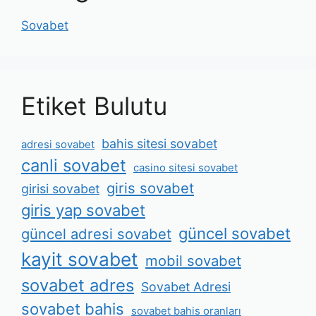
Sovabet
Etiket Bulutu
bahis sitesi sovabet
adresi sovabet
canli sovabet
casino sitesi sovabet
giris sovabet
girisi sovabet
giris yap sovabet
güncel sovabet
güncel adresi sovabet
kayit sovabet
mobil sovabet
sovabet adres
Sovabet Adresi
sovabet bahis
sovabet bahis oranları