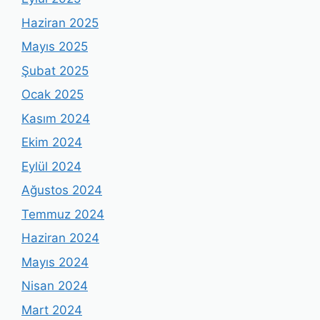
Haziran 2025
Mayıs 2025
Şubat 2025
Ocak 2025
Kasım 2024
Ekim 2024
Eylül 2024
Ağustos 2024
Temmuz 2024
Haziran 2024
Mayıs 2024
Nisan 2024
Mart 2024