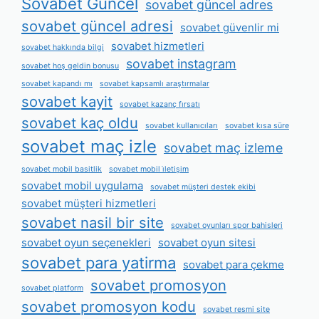
Sovabet Güncel
sovabet güncel adres
sovabet güncel adresi
sovabet güvenlir mi
sovabet hizmetleri
sovabet hakkında bilgi
sovabet instagram
sovabet hoş geldin bonusu
sovabet kapandı mı
sovabet kapsamlı araştırmalar
sovabet kayit
sovabet kazanç fırsatı
sovabet kaç oldu
sovabet kullanıcıları
sovabet kısa süre
sovabet maç izle
sovabet maç izleme
sovabet mobil basitlik
sovabet mobil i̇letişim
sovabet mobil uygulama
sovabet müşteri destek ekibi
sovabet müşteri hizmetleri
sovabet nasil bir site
sovabet oyunları spor bahisleri
sovabet oyun seçenekleri
sovabet oyun sitesi
sovabet para yatirma
sovabet para çekme
sovabet promosyon
sovabet platform
sovabet promosyon kodu
sovabet resmi site