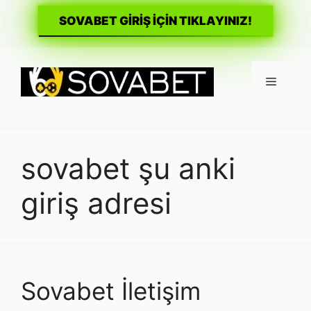
SOVABET GİRİŞ İÇİN TIKLAYINIZ!
İçeriğe
atla
Menü
sovabet şu anki
giriş adresi
Sovabet İletişim