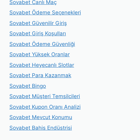
Sovabet Canlı Maç
Sovabet Ödeme Seçenekleri
Sovabet Güvenilir Giriş
Sovabet Giriş Koşulları
Sovabet Ödeme Güvenliği
Sovabet Yüksek Oranlar
Sovabet Heyecanlı Slotlar
Sovabet Para Kazanmak
Sovabet Bingo
Sovabet Müşteri Temsilcileri
Sovabet Kupon Oranı Analizi
Sovabet Mevcut Konumu
Sovabet Bahis Endüstrisi