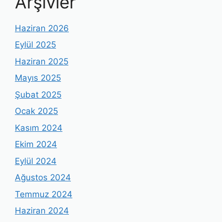
Arşivler
Haziran 2026
Eylül 2025
Haziran 2025
Mayıs 2025
Şubat 2025
Ocak 2025
Kasım 2024
Ekim 2024
Eylül 2024
Ağustos 2024
Temmuz 2024
Haziran 2024