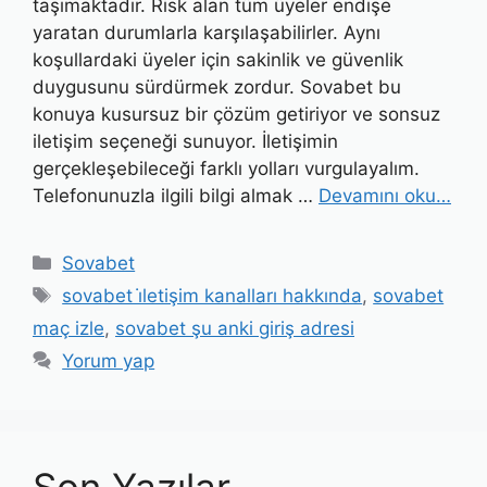
taşımaktadır. Risk alan tüm üyeler endişe
yaratan durumlarla karşılaşabilirler. Aynı
koşullardaki üyeler için sakinlik ve güvenlik
duygusunu sürdürmek zordur. Sovabet bu
konuya kusursuz bir çözüm getiriyor ve sonsuz
iletişim seçeneği sunuyor. İletişimin
gerçekleşebileceği farklı yolları vurgulayalım.
Telefonunuzla ilgili bilgi almak …
Devamını oku…
Kategoriler
Sovabet
Etiketler
sovabet i̇letişim kanalları hakkında
,
sovabet
maç izle
,
sovabet şu anki giriş adresi
Yorum yap
Son Yazılar