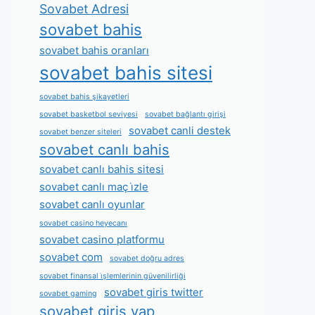
Sovabet Adresi
sovabet bahis
sovabet bahis oranları
sovabet bahis sitesi
sovabet bahis şikayetleri
sovabet basketbol seviyesi
sovabet bağlantı girişi
sovabet canli destek
sovabet benzer siteleri
sovabet canlı bahis
sovabet canlı bahis sitesi
sovabet canlı maç i̇zle
sovabet canlı oyunlar
sovabet casino heyecanı
sovabet casino platformu
sovabet com
sovabet doğru adres
sovabet finansal i̇şlemlerinin güvenilirliği
sovabet giris twitter
sovabet gaming
sovabet giris yap