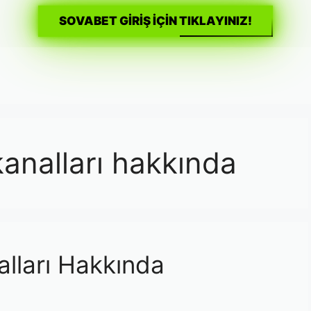
SOVABET GİRİŞ İÇİN TIKLAYINIZ!
 kanalları hakkında
alları Hakkında