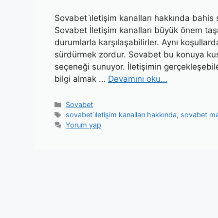
Sovabet i̇letişim kanalları hakkında bahis 
Sovabet İletişim kanalları büyük önem taş
durumlarla karşılaşabilirler. Aynı koşullar
sürdürmek zordur. Sovabet bu konuya kusu
seçeneği sunuyor. İletişimin gerçekleşebilec
bilgi almak …
Devamını oku…
Kategoriler
Sovabet
Etiketler
sovabet i̇letişim kanalları hakkında
,
sovabet ma
Yorum yap