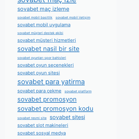
sovabet maç izleme
sovabet mobil basitlik
sovabet mobil i̇letişim
sovabet mobil uygulama
sovabet müşteri destek ekibi
sovabet müşteri hizmetleri
sovabet nasil bir site
sovabet oyunları spor bahisleri
sovabet oyun seçenekleri
sovabet oyun sitesi
sovabet para yatirma
sovabet para çekme
sovabet platform
sovabet promosyon
sovabet promosyon kodu
sovabet sitesi
sovabet resmi site
sovabet slot makineleri
sovabet sosyal medya